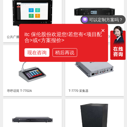
可以定制方案吗？
×
itc 保伦股份欢迎您!若您有<项目配
公共广播控制主机T-7700
广播功放T-7760/T-77120/T-77240/T-77350/T-77500
合>或<方案报价>
现在咨询
稍后再说
寻呼话筒 T-7702A
T-7770 采集器