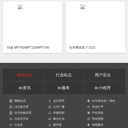
功放 MPT60/MPT120/MPT240
合并播放器 T-2221
系统站点
行业站点
用户后台
itc资讯
itc服务
itc小程序
视频会议
会议系统
itcHUB会议一体机
LED显示屏
公共广播
专业扩声
信号传输管理
录播系统
中控系统
分布式平台
舞台灯光
亮化照明
云会务
扬声器
智能建筑