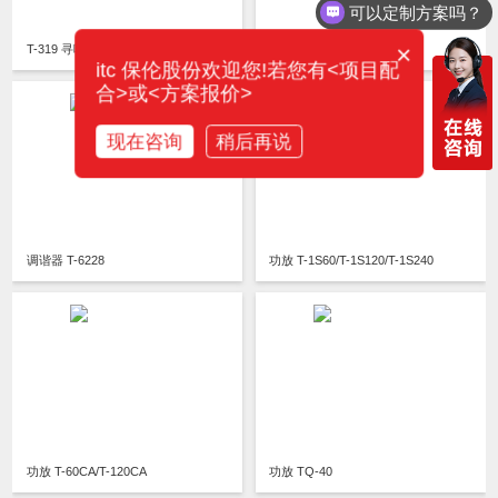
可以定制方案吗？
×
T-319 寻呼器
T-218(A) 寻呼器
itc 保伦股份欢迎您!若您有<项目配
合>或<方案报价>
现在咨询
稍后再说
调谐器 T-6228
功放 T-1S60/T-1S120/T-1S240
功放 T-60CA/T-120CA
功放 TQ-40