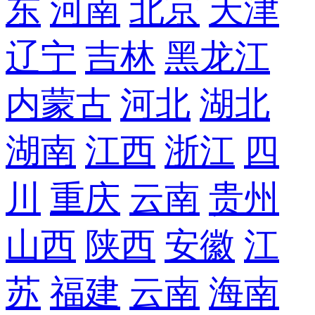
东
河南
北京
天津
辽宁
吉林
黑龙江
内蒙古
河北
湖北
湖南
江西
浙江
四
川
重庆
云南
贵州
山西
陕西
安徽
江
苏
福建
云南
海南