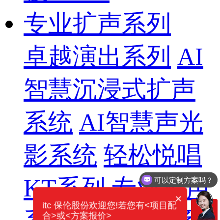
专业扩声系列
卓越演出系列
AI
智慧沉浸式扩声
系统
AI智慧声光
影系统
轻松悦唱
可以定制方案吗？
KT系列
专业扩声
你们电话多少？
×
itc 保伦股份欢迎您!若您有<项目配
合>或<方案报价>