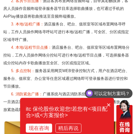
2. 客房节目点播：
酒店客房布置网络音频终端，自带真彩触摸屏，客
房人员操作音频终端登录服务器节目库选择歌曲播放，也可通过手机的
AirPlay播放器将歌曲推送至音频终端播放。
3. 本地/远程广播：
酒店服务台、吧台、值班室等区域布置网络寻呼
站，工作人员操作网络寻呼站可进行本地/远程广播，可全区、分区或指定
区域寻呼广播。
4. 本地/远程节目点播：
酒店服务台、吧台、值班室等区域布置网络分
控站，工作人员操作网络分控站可进行本地/远程节目点播，可选择服务器
或分控站内存卡歌曲播放至全区、分区或指定区域。
5. 多点控制：
服务器采用网页WEB登录控制方式，用户在酒店吧台、
服务台、值班室、办公室等任意区域通过网络即可登录服务器进行管控和
节目播放。
可以定制方案吗？
6. 消防紧急广播：
广播系统与酒店消防系统联动，日常处于热状态，
一旦酒店发生火灾时广播系统自动联动消防系统，停止背景音乐播放，播
×
itc 保伦股份欢迎您!若您有<项目配
放紧急疏散语音，可全区、分区或指定区域播放。
合>或<方案报价>
现在咨询
稍后再说