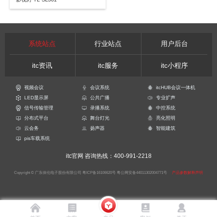
系统站点
行业站点
用户后台
itc资讯
itc服务
itc小程序
视频会议
会议系统
itcHUB会议一体机
LED显示屏
公共广播
专业扩声
信号传输管理
录播系统
中控系统
分布式平台
舞台灯光
亮化照明
云会务
扬声器
智能建筑
pis车载系统
itc官网
咨询热线：400-991-2218
Copyright © 广东保伦电子股份有限公司
粤ICP备16106620号
粤公网安备44011302004771号
产品参数解释声明