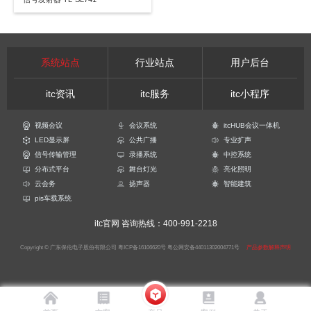
系统站点
行业站点
用户后台
itc资讯
itc服务
itc小程序
视频会议
会议系统
itcHUB会议一体机
LED显示屏
公共广播
专业扩声
信号传输管理
录播系统
中控系统
分布式平台
舞台灯光
亮化照明
云会务
扬声器
智能建筑
pis车载系统
itc官网
咨询热线：400-991-2218
Copyright © 广东保伦电子股份有限公司
粤ICP备16106620号
粤公网安备44011302004771号
产品参数解释声明