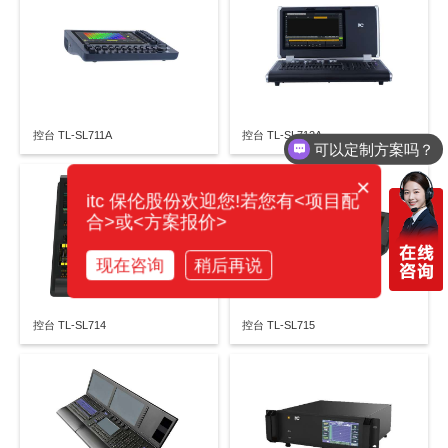
控台 TL-SL711A
控台 TL-SL712A
可以定制方案吗？
×
itc 保伦股份欢迎您!若您有<项目配
合>或<方案报价>
现在咨询
稍后再说
控台 TL-SL714
控台 TL-SL715