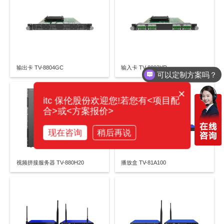
输出卡 TV-8804GC
输入卡 TV-8802YR
可以定制方案吗？
×
itc 保伦股份欢迎您!若您有<项目配
合>或<方案报价>
现在咨询
稍后再说
视频拼接服务器 TV-880H20
播放盒 TV-81A100