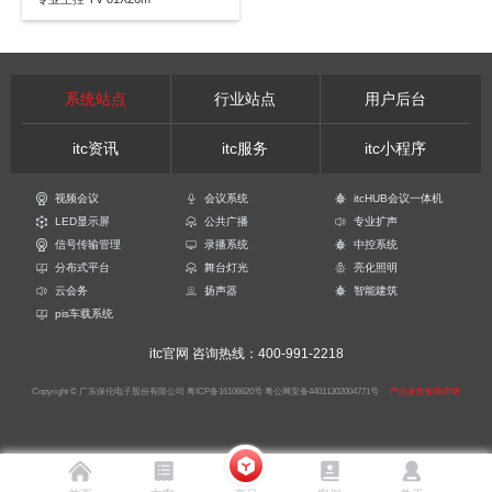
系统站点
行业站点
用户后台
itc资讯
itc服务
itc小程序
视频会议
会议系统
itcHUB会议一体机
LED显示屏
公共广播
专业扩声
信号传输管理
录播系统
中控系统
分布式平台
舞台灯光
亮化照明
云会务
扬声器
智能建筑
pis车载系统
itc官网
咨询热线：400-991-2218
Copyright © 广东保伦电子股份有限公司
粤ICP备16106620号
粤公网安备44011302004771号
产品参数解释声明