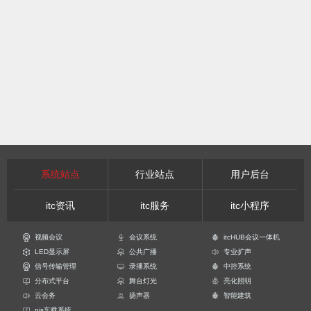
系统站点
行业站点
用户后台
itc资讯
itc服务
itc小程序
视频会议
会议系统
itcHUB会议一体机
LED显示屏
公共广播
专业扩声
信号传输管理
录播系统
中控系统
分布式平台
舞台灯光
亮化照明
云会务
扬声器
智能建筑
pis车载系统