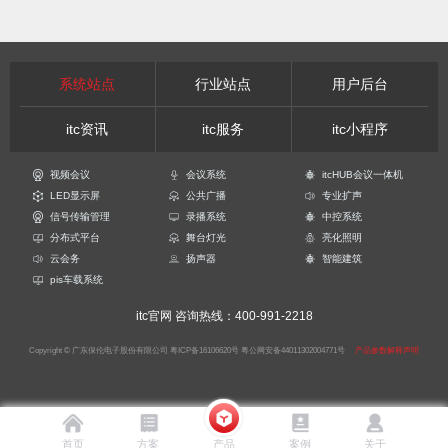
系统站点
行业站点
用户后台
itc资讯
itc服务
itc小程序
视频会议
会议系统
itcHUB会议一体机
LED显示屏
公共广播
专业扩声
信号传输管理
录播系统
中控系统
分布式平台
舞台灯光
亮化照明
云会务
扬声器
智能建筑
pis车载系统
itc官网
咨询热线：400-991-2218
Copyright © 广东保伦电子股份有限公司
粤ICP备16106620号
粤公网安备44011302004771号
产品参数解释声明
首页
方案
产品
案例
关于