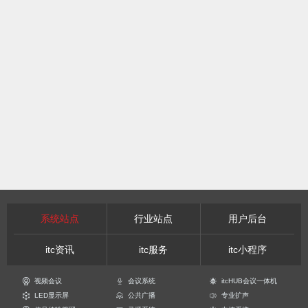
系统站点
行业站点
用户后台
itc资讯
itc服务
itc小程序
视频会议
会议系统
itcHUB会议一体机
LED显示屏
公共广播
专业扩声