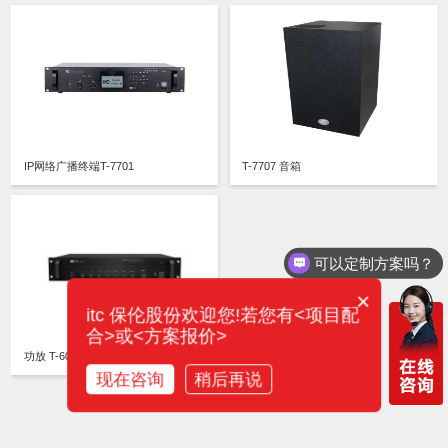
IP网络广播终端T-7701
T-7707 音箱
可以定制方案吗？
×
itc 保伦股份欢迎您!若您有<项目配
合>或<方案报价>
功放 T-60/T-120/T-240/T-350/T-550/T-650
现在咨询
稍后再说