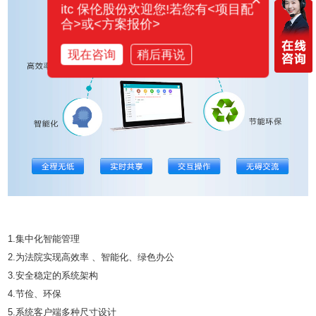
×
itc 保伦股份欢迎您!若您有<项目配
合>或<方案报价>
现在咨询
稍后再说
1.集中化智能管理
2.为法院实现高效率 、智能化、绿色办公
3.安全稳定的系统架构
4.节俭、环保
5.系统客户端多种尺寸设计