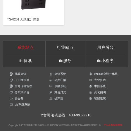
TS-8201 无纸化升降器
系统站点
行业站点
用户后台
itc资讯
itc服务
itc小程序
视频会议
会议系统
itcHUB会议一体机
LED显示屏
公共广播
专业扩声
信号传输管理
录播系统
中控系统
分布式平台
舞台灯光
亮化照明
云会务
扬声器
智能建筑
pis车载系统
itc官网
咨询热线：400-991-2218
Copyright © 广东保伦电子股份有限公司
粤ICP备16106620号
粤公网安备44011302004771号
产品参数解释声明