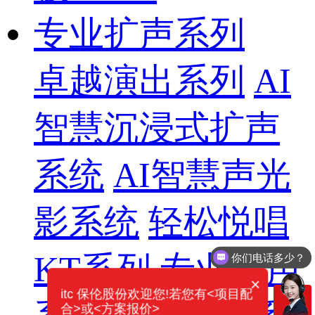
专业扩声系列
卓越演出系列
AI
智慧沉浸式扩声
系统
AI智慧声光
影系统
轻松悦唱
你们电话多少？
KT系列
专业扩声
需要产品报价
×
itc 保伦股份欢迎您!若您有<项目配
合>或<方案报价>