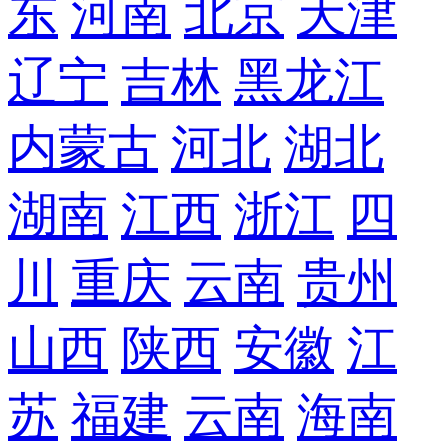
东
河南
北京
天津
辽宁
吉林
黑龙江
内蒙古
河北
湖北
湖南
江西
浙江
四
川
重庆
云南
贵州
山西
陕西
安徽
江
苏
福建
云南
海南