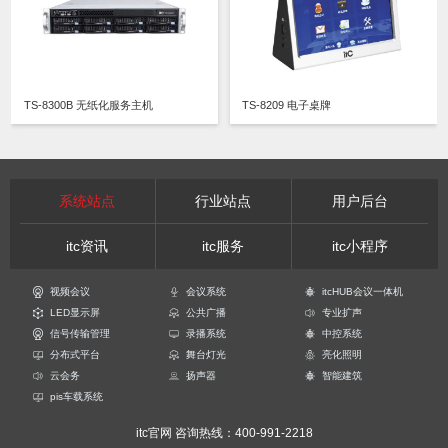
TS-8300B 无纸化服务主机
TS-8209 电子桌牌
系统站点
行业站点
用户后台
itc资讯
itc服务
itc小程序
视频会议
会议系统
itcHUB会议一体机
LED显示屏
公共广播
专业扩声
信号传输管理
录播系统
中控系统
分布式平台
舞台灯光
亮化照明
云会务
扬声器
智能建筑
pis车载系统
itc官网
咨询热线：400-991-2218