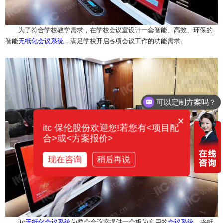
为了符合学校教学需求，在学校会议室设计一套智能、高效、环保的
智能
无纸化
会议系统
，满足学校开启各项会议工作的功能需求。
可以定制方案吗？
你们电话多少？
×
itc 保伦股份欢迎您!若您有<项目配
合>或<方案报价>
现在咨询
稍后再说
itc
无纸化
会议系统
为整个会议室提供一个极为实用的
会议系统
，将纸