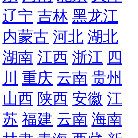
辽宁
吉林
黑龙江
内蒙古
河北
湖北
湖南
江西
浙江
四
川
重庆
云南
贵州
山西
陕西
安徽
江
苏
福建
云南
海南