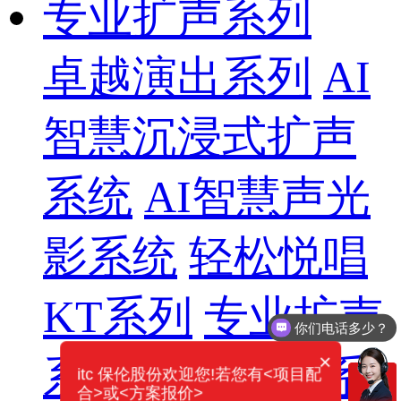
专业扩声系列
卓越演出系列
AI
智慧沉浸式扩声
系统
AI智慧声光
影系统
轻松悦唱
KT系列
专业扩声
你们电话多少？
×
系列
专业音箱系
itc 保伦股份欢迎您!若您有<项目配
合>或<方案报价>