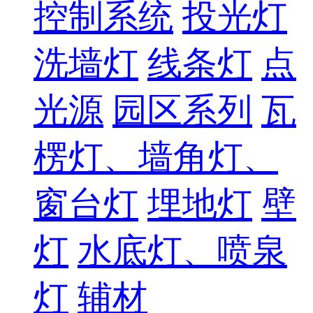
控制系统
投光灯
洗墙灯
线条灯
点
光源
园区系列
瓦
楞灯、墙角灯、
窗台灯
埋地灯
壁
灯
水底灯、喷泉
灯
辅材