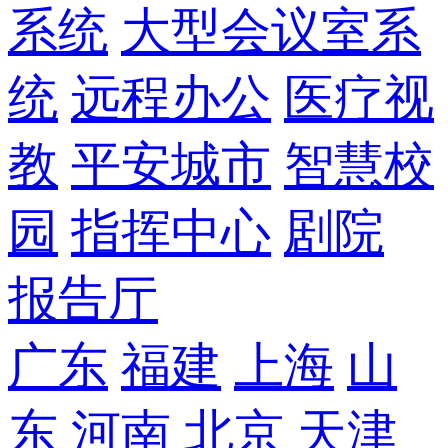
系统
大型会议室系
统
远程办公
医疗视
教
平安城市
智慧校
园
指挥中心
剧院
报告厅
广东
福建
上海
山
东
河南
北京
天津