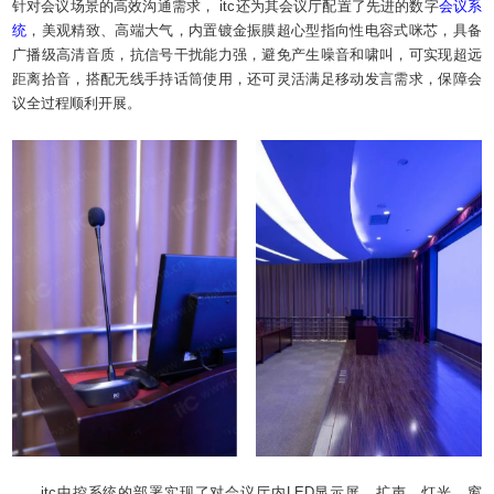
针对会议场景的高效沟通需求， itc还为其会议厅配置了先进的数字
会议系
统
，美观精致、高端大气，内置镀金振膜超心型指向性电容式咪芯，具备
广播级高清音质，抗信号干扰能力强，避免产生噪音和啸叫，可实现超远
距离拾音，搭配无线手持话筒使用，还可灵活满足移动发言需求，保障会
议全过程顺利开展。
itc中控系统的部署实现了对会议厅内LED显示屏、扩声、灯光、窗