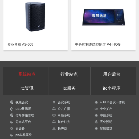
专业音箱 AS-608
中央控制终端控制屏 P-HHOG
系统站点
行业站点
用户后台
itc资讯
itc服务
itc小程序
视频会议
会议系统
itcHUB会议一体机
LED显示屏
公共广播
专业扩声
信号传输管理
录播系统
中控系统
分布式平台
舞台灯光
亮化照明
云会务
扬声器
智能建筑
pis车载系统