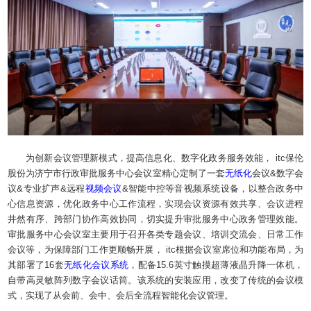
为创新会议管理新模式，提高信息化、数字化政务服务效能， itc保伦
股份为济宁市行政审批服务中心会议室精心定制了一套
无纸化
会议&数字会
议&专业扩声&远程
视频会议
&智能中控等音视频系统设备，以整合政务中
心信息资源，优化政务中心工作流程，实现会议资源有效共享、会议进程
井然有序、跨部门协作高效协同，切实提升审批服务中心政务管理效能。
审批服务中心会议室主要用于召开各类专题会议、培训交流会、日常工作
会议等，为保障部门工作更顺畅开展， itc根据会议室席位和功能布局，为
其部署了16套
无纸化
会议系统
，配备15.6英寸触摸超薄液晶升降一体机，
自带高灵敏阵列数字会议话筒。该系统的安装应用，改变了传统的会议模
式，实现了从会前、会中、会后全流程智能化会议管理。