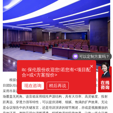
你们电话多少？
×
itc 保伦股份欢迎您!若您有<项目配
合>或<方案报价>
根据会议厅使用频次高、场景多样、技术集成度要求高的特点，itc项
现在咨询
稍后再说
目团队结合现场空间结构与功能布局，为其部署了线性音箱作为主扩声，
采用吊装设计，并严格按照声学标准，精准调整音箱角度、间距，确保声
场覆盖无死角。该音箱采用线性声源结构，具有大功率、高灵敏度、投射
距离远、穿透力强等特性，可以提供清晰、细腻、饱满的扩声效果。无论
是会议报告中的关键发言，还是培训演讲的细节阐述，亦或是视频播放的