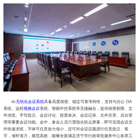
itc
无纸化
会议系统
具备高度保密、稳定可靠等特性，支持与办公 OA
系统、远程
视频会议
系统、智能中控系统等无缝融合，提供保密权限、文
件浏览、手写批注、会议讨论、投票表决、会议记录、文件共享、后台管
理等重要会议功能。会中，参会人员只需指尖轻点屏幕，即可实现会议文
件快速浏览，字体可任意放大缩小，还可对会议议题进行任意批注、签
字，省时省力，规范高效，能够全面满足济宁市行政审批服务中心各类工