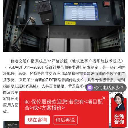
轨道交通广播系统是itc严格按照《地铁数字广播系统技术规范》
（T/GDAQI 044—2020）等设计规范和要求进行研发制定，是一款针对解
决地铁、高铁、轻轨等轨道交通应用场景播报需要建设而成的全数字化广
播系统。 采用了itc自研的Z-DT网络音频传输技术，具备专业级音质、端到
端的极低延时(5毫秒)，支持语音播报、背景音乐播放等灵活的音频业务功
你们电话多少？
能及跨平台对接性 ，能够全面满足轨道交通运营的各项需求。此外，经专
×
家科技成果评价会鉴定， itc轨道交通广播系统在长距离和短时延音频传输
itc 保伦股份欢迎您!若您有<项目配
应用方面已达到国际先进水平 ，标志着itc在轨道交通领域实现了重要突
合>或<方案报价>
破。
现在咨询
稍后再说