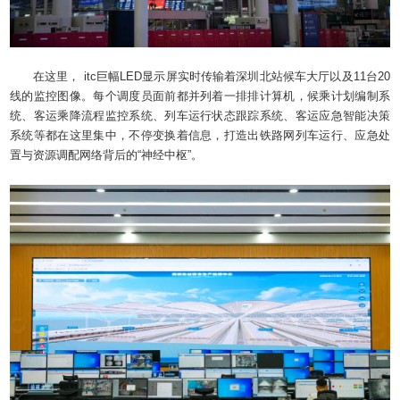
在这里， itc巨幅LED显示屏实时传输着深圳北站候车大厅以及11台20
线的监控图像。每个调度员面前都并列着一排排计算机，候乘计划编制系
统、客运乘降流程监控系统、列车运行状态跟踪系统、客运应急智能决策
系统等都在这里集中，不停变换着信息，打造出铁路网列车运行、应急处
置与资源调配网络背后的“神经中枢”。