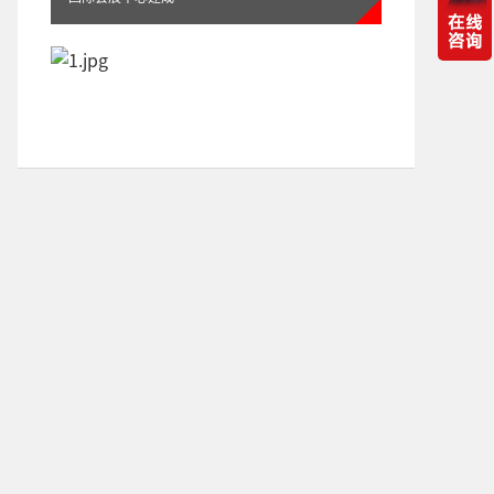
itc专业扩声系统、同声传译系统成功应用于上海合
作组织国际司法交流合作培训基地