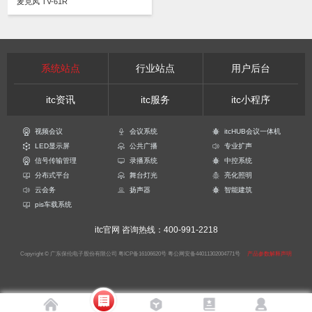
麦克风 TV-61R
系统站点
行业站点
用户后台
itc资讯
itc服务
itc小程序
视频会议
会议系统
itcHUB会议一体机
LED显示屏
公共广播
专业扩声
信号传输管理
录播系统
中控系统
分布式平台
舞台灯光
亮化照明
云会务
扬声器
智能建筑
pis车载系统
itc官网
咨询热线：400-991-2218
Copyright © 广东保伦电子股份有限公司
粤ICP备16106620号
粤公网安备44011302004771号
产品参数解释声明