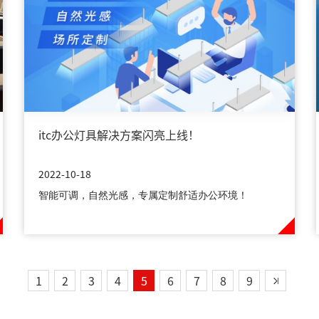
itc办公灯具解决方案闪亮上线！
2022-10-18
智能可调，自然光感，专属定制舒适办公环境！
1
2
3
4
5
6
7
8
9