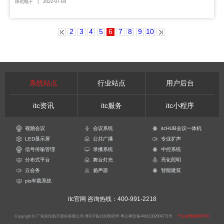
保伦电子 | 2022-07-04
2
3
4
5
6
7
8
9
10
系统站点
行业站点
用户后台
itc资讯
itc服务
itc小程序
视频会议
会议系统
itcHUB会议一体机
LED显示屏
公共广播
专业扩声
信号传输管理
录播系统
中控系统
分布式平台
舞台灯光
亮化照明
云会务
扬声器
智能建筑
pis车载系统
itc官网
咨询热线：400-991-2218
Copyright © 广东保伦电子股份有限公司
粤ICP备16106620号
粤公网安备44011302004771号
产品参数解释声明