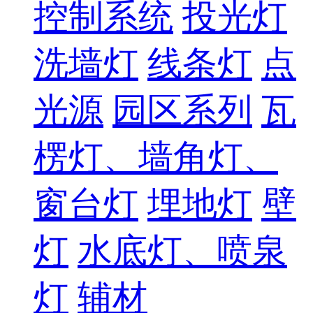
控制系统
投光灯
洗墙灯
线条灯
点
光源
园区系列
瓦
楞灯、墙角灯、
窗台灯
埋地灯
壁
灯
水底灯、喷泉
灯
辅材