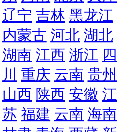
辽宁
吉林
黑龙江
内蒙古
河北
湖北
湖南
江西
浙江
四
川
重庆
云南
贵州
山西
陕西
安徽
江
苏
福建
云南
海南