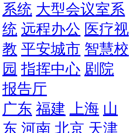
系统
大型会议室系
统
远程办公
医疗视
教
平安城市
智慧校
园
指挥中心
剧院
报告厅
广东
福建
上海
山
东
河南
北京
天津