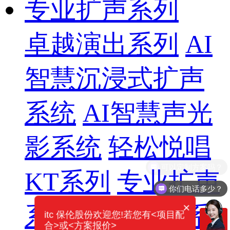
专业扩声系列
卓越演出系列
AI
智慧沉浸式扩声
系统
AI智慧声光
影系统
轻松悦唱
KT系列
专业扩声
你们电话多少？
×
系列
专业音箱系
itc 保伦股份欢迎您!若您有<项目配
合>或<方案报价>