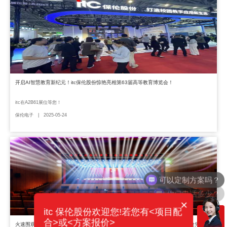
开启AI智慧教育新纪元！itc保伦股份惊艳亮相第63届高等教育博览会！
itc在A2B61展位等您！
保伦电子 | 2025-05-24
你们电话多少？
×
itc 保伦股份欢迎您!若您有<项目配
合>或<方案报价>
火速围观！2025年广州国际专业灯光、音响展览会即将盛大开幕，itc展会亮点抢先看→