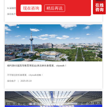
现在咨询
稍后再说
itc诚邀您莅临A区1.2 B02展位参观！
保伦电子 | 2025-05-20
相约第63届高等教育博览会|来吉林长春看展、citywalk！
不可错过的长春看展、citywalk攻略！
保伦电子 | 2025-05-19