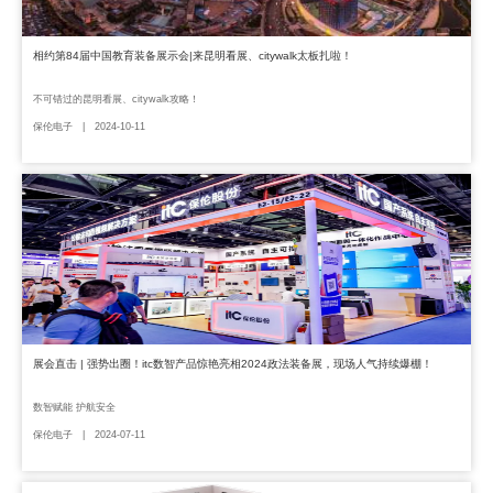
相约第84届中国教育装备展示会|来昆明看展、citywalk太板扎啦！
不可错过的昆明看展、citywalk攻略！
保伦电子 | 2024-10-11
展会直击 | 强势出圈！itc数智产品惊艳亮相2024政法装备展，现场人气持续爆棚！
数智赋能 护航安全
保伦电子 | 2024-07-11