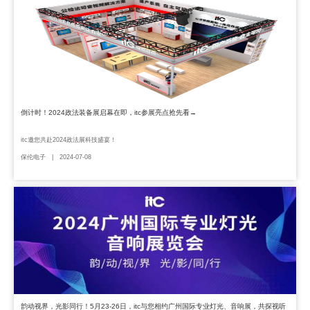
倒计时！2024政法装备展启幕在即，itc参展亮点抢先看→
itc邀您共赴2024政法展科技盛宴！
保伦电子 | 2024-07-08
韵动视界，光影同行！5月23-26日，itc与您相约广州国际专业灯光、音响展，共探视听