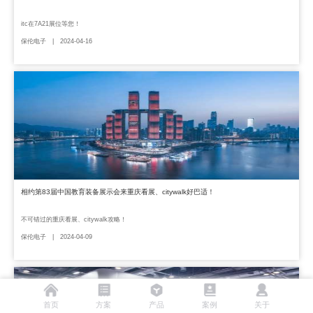
itc在7A21展位等您！
保伦电子 | 2024-04-16
相约第83届中国教育装备展示会来重庆看展、citywalk好巴适！
不可错过的重庆看展、citywalk攻略！
保伦电子 | 2024-04-09
首页
方案
产品
案例
关于