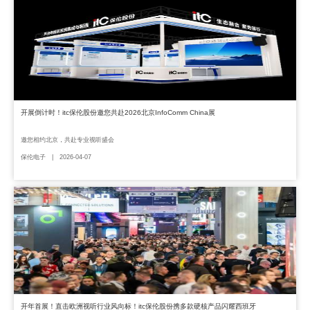
开展倒计时！itc保伦股份邀您共赴2026北京InfoComm China展
邀您相约北京，共赴专业视听盛会
保伦电子 | 2026-04-07
开年首展！直击欧洲视听行业风向标！itc保伦股份携多款硬核产品闪耀西班牙