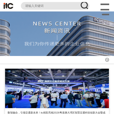
数智融合，引领交通新未来！itc精彩亮相2026粤港澳大湾区智慧交通科技创新大会暨成