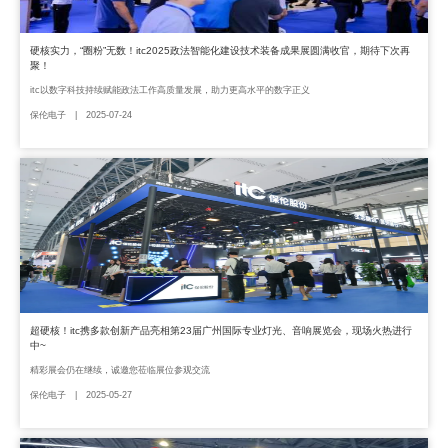
硬核实力，“圈粉”无数！itc2025政法智能化建设技术装备成果展圆满收官，期待下次再
聚！
itc以数字科技持续赋能政法工作高质量发展，助力更高水平的数字正义
保伦电子 | 2025-07-24
超硬核！itc携多款创新产品亮相第23届广州国际专业灯光、音响展览会，现场火热进行
中~
精彩展会仍在继续，诚邀您莅临展位参观交流
保伦电子 | 2025-05-27