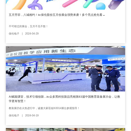
五月芳菲，八城相约！itc保伦股份五月份展会强势来袭！多个亮点抢先看→
不可错过的展会，五月不见不散！
保伦电子 | 2024-04-29
AI赋能课堂，技术引领创新...itc众多黑科技新品亮相第83届中国教育装备展示会，让教
学更有智慧！
教装展仍在火热进行中，诚邀大家莅临N3014展位参观指导！
保伦电子 | 2024-04-19