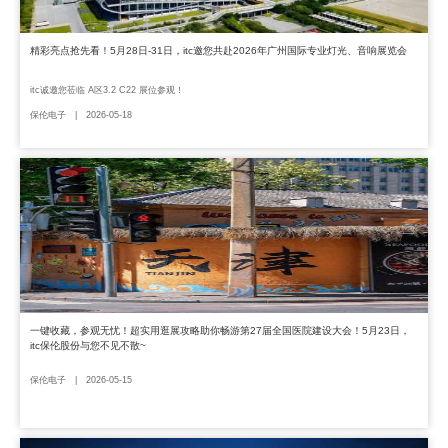
精彩亮点抢先看！5月28日-31日，itc邀您共赴2026年广州国际专业灯光、音响展览会
itc诚邀您莅临 A区3.2 C22 展位参观！
保伦电子 | 2026-05-18
一键收藏，参观无忧！超实用逛展攻略助你畅游第27届全国医院建设大会！5月23日，
itc保伦股份与您不见不散~
保伦电子 | 2026-05-15