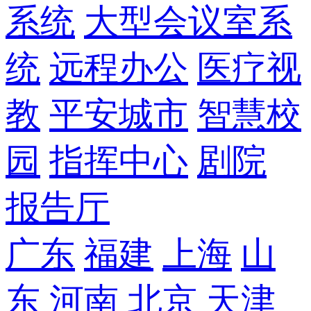
系统
大型会议室系
统
远程办公
医疗视
教
平安城市
智慧校
园
指挥中心
剧院
报告厅
广东
福建
上海
山
东
河南
北京
天津