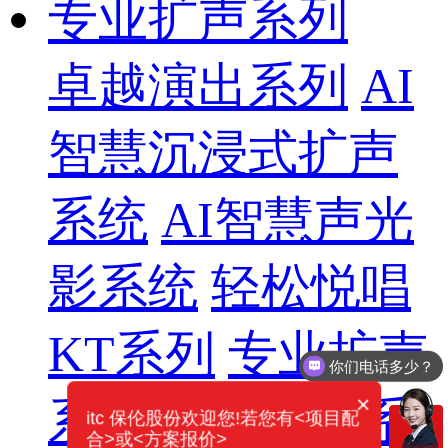
专业扩声系列
卓越演出系列
AI
智慧沉浸式扩声
系统
AI智慧声光
影系统
轻松悦唱
KT系列
专业扩声
你们电话多少？
×
系列
专业音箱系
itc 保伦股份欢迎您!若您有<项目配
合>或<方案报价>