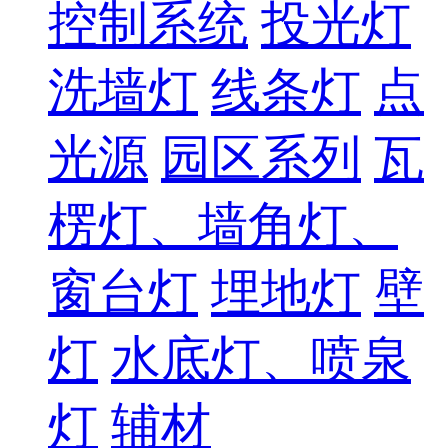
控制系统
投光灯
洗墙灯
线条灯
点
光源
园区系列
瓦
楞灯、墙角灯、
窗台灯
埋地灯
壁
灯
水底灯、喷泉
灯
辅材