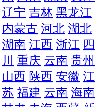
辽宁
吉林
黑龙江
内蒙古
河北
湖北
湖南
江西
浙江
四
川
重庆
云南
贵州
山西
陕西
安徽
江
苏
福建
云南
海南