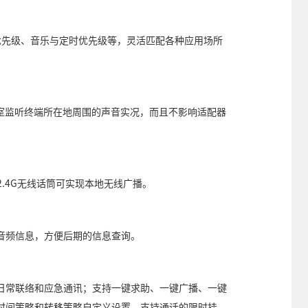
优先级、音乐与定时优先级等，灵活匹配各种应用场所
控室监听终端所在地周围的声音实况，而且不影响适配器
。
2.4G无线话筒可实现本地无线广播。
音频信息，方便后期的信息查询。
日常联络和应急通讯；支持一键求助、一键广播、一键
时间策略和转移策略自定义设置，支持通话的限时挂