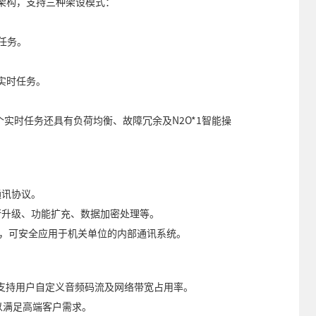
用云架构，支持三种架设模式：
时任务。
个实时任务。
000个实时任务还具有负荷均衡、故障冗余及N2O*1智能操
r通讯协议。
行升级、功能扩充、数据加密处理等。
讯，可安全应用于机关单位的内部通讯系统。
，支持用户自定义音频码流及网络带宽占用率。
输以满足高端客户需求。