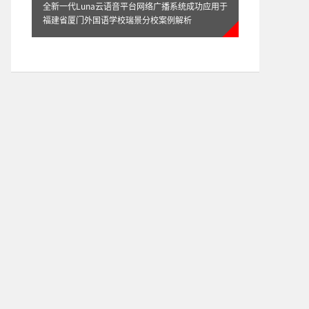
全新一代Luna云语音平台网络广播系统成功应用于
ITC-Luna云商业城应用方案
福建省厦门外国语学校瑞景分校案例解析
ITC-Luna云酒店应用方案