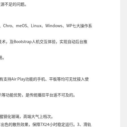
资源不足的问题。
X、Chro、meOS、Linux、Windows、WP七大操作系
技术，及Bootstrap人机交互体验，实现自动后台推
用。
所有支持Air Play功能的手机、平板等均可无忧接入使
息显示等功能优势，是传统播控平台遥不可及的。
猩猩钢化玻璃，高端大气上档次。
出色的散热效果，保障7X24小时稳定运行。3、滑轨