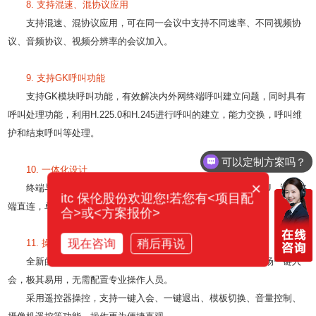
8. 支持混速、混协议应用
支持混速、混协议应用，可在同一会议中支持不同速率、不同视频协
议、音频协议、视频分辨率的会议加入。
9. 支持GK呼叫功能
支持GK模块呼叫功能，有效解决内外网终端呼叫建立问题，同时具有
呼叫处理功能，利用H.225.0和H.245进行呼叫的建立，能力交换，呼叫维
护和结束呼叫等处理。
可以定制方案吗？
10. 一体化设计
你们电话多少？
×
终端与MCU一体机，终端与MCU巧妙集成，不需要配备MCU，通过终
itc 保伦股份欢迎您!若您有<项目配
端直连，单终端支持4方会议（1080P）。
合>或<方案报价>
现在咨询
稍后再说
11. 操控便捷
全新的会议画面UI设计，菜单式操作界面，简约设计，分会场一键入
会，极其易用，无需配置专业操作人员。
采用遥控器操控，支持一键入会、一键退出、模板切换、音量控制、