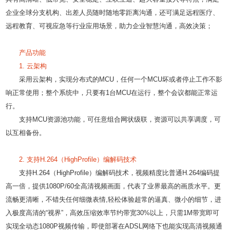
企业全球分支机构、出差人员随时随地零距离沟通，还可满足远程医疗、
远程教育、可视应急等行业应用场景，助力企业智慧沟通，高效决策；
产品功能
1. 云架构
采用云架构，实现分布式的MCU，任何一个MCU坏或者停止工作不影
响正常使用；整个系统中，只要有1台MCU在运行，整个会议都能正常运
行。
支持MCU资源池功能，可任意组合网状级联，资源可以共享调度，可
以互相备份。
2. 支持H.264（HighProfile）编解码技术
支持H.264（HighProfile）编解码技术，视频精度比普通H.264编码提
高一倍，提供1080P/60全高清视频画面，代表了业界最高的画质水平。更
流畅更清晰，不错失任何细微表情,轻松体验超常的逼真、微小的细节，进
入极度高清的“视界”，高效压缩效率节约带宽30%以上，只需1M带宽即可
实现全动态1080P视频传输，即使部署在ADSL网络下也能实现高清视频通