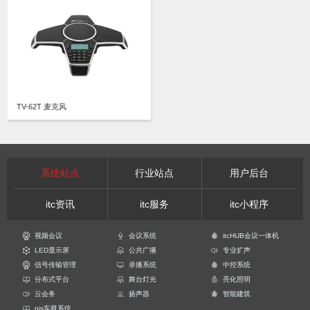
TV-62T 麦克风
系统站点
行业站点
用户后台
itc资讯
itc服务
itc小程序
视频会议
会议系统
itcHUB会议一体机
LED显示屏
公共广播
专业扩声
信号传输管理
录播系统
中控系统
分布式平台
舞台灯光
亮化照明
云会务
扬声器
智能建筑
pis车载系统