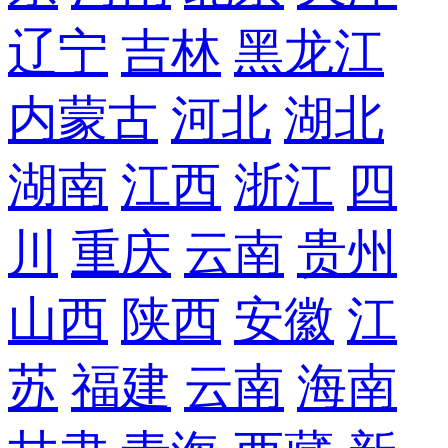
辽宁
吉林
黑龙江
内蒙古
河北
湖北
湖南
江西
浙江
四
川
重庆
云南
贵州
山西
陕西
安徽
江
苏
福建
云南
海南