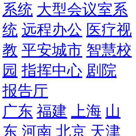
系统
大型会议室系
统
远程办公
医疗视
教
平安城市
智慧校
园
指挥中心
剧院
报告厅
广东
福建
上海
山
东
河南
北京
天津