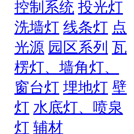
控制系统
投光灯
洗墙灯
线条灯
点
光源
园区系列
瓦
楞灯、墙角灯、
窗台灯
埋地灯
壁
灯
水底灯、喷泉
灯
辅材