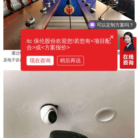
可以定制方案吗？
你们电话多少？
×
itc 保伦股份欢迎您!若您有<项目配
合>或<方案报价>
通过结合使用 itc中控系统，实现一键操控整个会议室内的音视频设备
及电子设备，如：
无纸化
终端、灯光、投影仪、空调等。
现在咨询
稍后再说