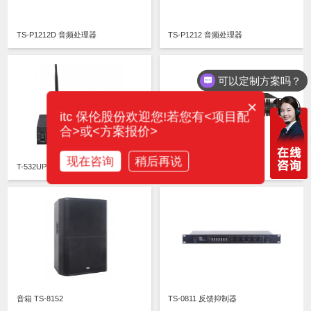
TS-P1212D 音频处理器
TS-P1212 音频处理器
可以定制方案吗？
×
itc 保伦股份欢迎您!若您有<项目配
合>或<方案报价>
现在咨询
稍后再说
T-532UP 无线麦
TR-41200A 专业功放
音箱 TS-8152
TS-0811 反馈抑制器