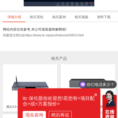
详情介绍
相关系统
相关案例
相关视频
资料下载
网站内容仅供参考,本公司保留最终解释权!
转载请注明出处https://www.itc.vip/pro/index/art/3853.html
相关产品
你们电话多少？
×
itc 保伦股份欢迎您!若您有<项目配
合>或<方案报价>
视云3.0—高清视频终端 NT90LT 规格LT01M4/LT01M8/LT01M16
视云3.0—高清视频终端 NT90MB
现在咨询
稍后再说