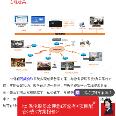
实现效果
itc远程
视频会议
系统实现创新教学方案，与教务管理系统/办公系统对
接，实现会议预约、教学信息统一管理；与教学资源平台实现资源共享，
统一整合实现远程在线教学，互动教学，专递课堂，提高各地/区整体教学
可以定制方案吗？
水平，教育均衡化发展；名师共享，名师公开课，直播互动教学；随时随
×
itc 保伦股份欢迎您!若您有<项目配
地可在线学习精品/微课堂，实现学习空间人人通。
合>或<方案报价>