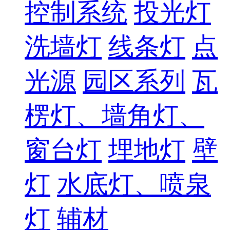
控制系统
投光灯
洗墙灯
线条灯
点
光源
园区系列
瓦
楞灯、墙角灯、
窗台灯
埋地灯
壁
灯
水底灯、喷泉
灯
辅材