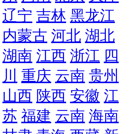
辽宁
吉林
黑龙江
内蒙古
河北
湖北
湖南
江西
浙江
四
川
重庆
云南
贵州
山西
陕西
安徽
江
苏
福建
云南
海南