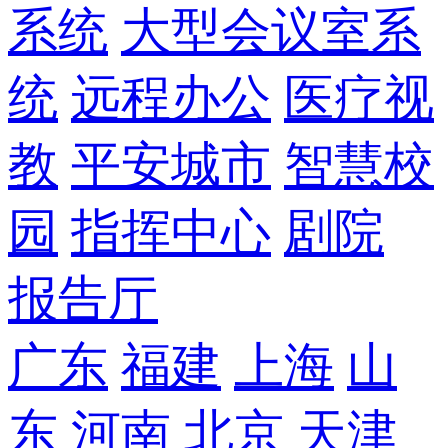
系统
大型会议室系
统
远程办公
医疗视
教
平安城市
智慧校
园
指挥中心
剧院
报告厅
广东
福建
上海
山
东
河南
北京
天津