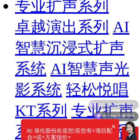
专业扩声系列
卓越演出系列
AI
智慧沉浸式扩声
系统
AI智慧声光
影系统
轻松悦唱
KT系列
专业扩声
你们电话多少？
×
系列
专业音箱系
itc 保伦股份欢迎您!若您有<项目配
合>或<方案报价>