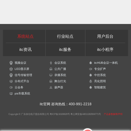
系统站点
行业站点
用户后台
itc资讯
itc服务
itc小程序
视频会议
会议系统
itcHUB会议一体机
LED显示屏
公共广播
专业扩声
信号传输管理
录播系统
中控系统
分布式平台
舞台灯光
亮化照明
云会务
扬声器
智能建筑
pis车载系统
itc官网
咨询热线：400-991-2218
Copyright © 广东保伦电子股份有限公司
粤ICP备16106620号
粤公网安备44011302004771号
产品参数解释声明