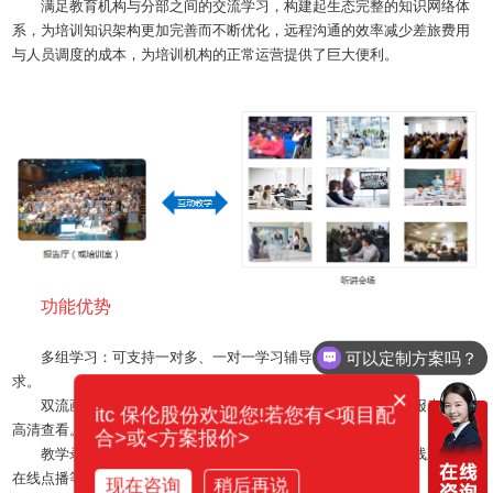
满足教育机构与分部之间的交流学习，构建起生态完整的知识网络体
系，为培训知识架构更加完善而不断优化，远程沟通的效率减少差旅费用
与人员调度的成本，为培训机构的正常运营提供了巨大便利。
功能优势
可以定制方案吗？
多组学习：可支持一对多、一对一学习辅导等多样化的培训业务需
求。
×
双流画面：进行培训教学时，支持主讲人视频与教案材料、报表同步
itc 保伦股份欢迎您!若您有<项目配
高清查看。
合>或<方案报价>
教学录制：对远程
视频会议
与培训的内容进行录制存储、在线直播、
在线点播等。
现在咨询
稍后再说