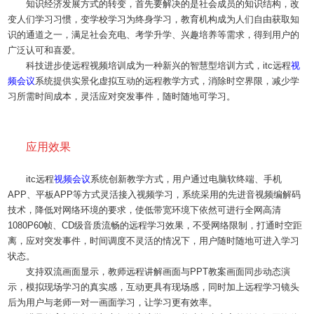
知识经济发展方式的转变，首先要解决的是社会成员的知识结构，改
变人们学习习惯，变学校学习为终身学习，教育机构成为人们自由获取知
识的通道之一，满足社会充电、考学升学、兴趣培养等需求，得到用户的
广泛认可和喜爱。
科技进步使远程视频培训成为一种新兴的智慧型培训方式，itc远程
视
频会议
系统提供实景化虚拟互动的远程教学方式，消除时空界限，减少学
习所需时间成本，灵活应对突发事件，随时随地可学习。
应用效果
itc远程
视频会议
系统创新教学方式，用户通过电脑软终端、手机
APP、平板APP等方式灵活接入视频学习，系统采用的先进音视频编解码
技术，降低对网络环境的要求，使低带宽环境下依然可进行全网高清
1080P60帧、CD级音质流畅的远程学习效果，不受网络限制，打通时空距
离，应对突发事件，时间调度不灵活的情况下，用户随时随地可进入学习
状态。
支持双流画面显示，教师远程讲解画面与PPT教案画面同步动态演
示，模拟现场学习的真实感，互动更具有现场感，同时加上远程学习镜头
后为用户与老师一对一画面学习，让学习更有效率。