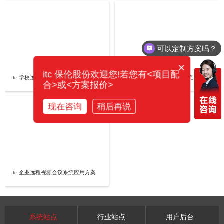
可以定制方案吗？
×
itc 保伦股份欢迎您!若您有<项目配
itc-学校远程视频会议系统应用方案
可兼容高清视频会议通讯系统
合>或<方案报价>
现在咨询
稍后再说
itc-企业远程视频会议系统应用方案
系统站点
行业站点
用户后台