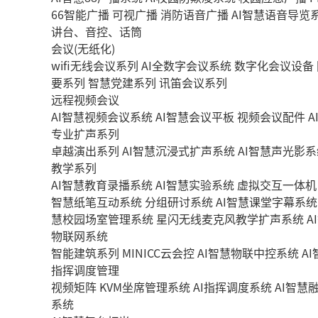
66智能广播
可视广播
消防语音广播
AI智慧语音导览
讲台、音控、话筒
会议(无纸化)
wifi无线会议系列
AI全数字会议系统
数字化会议设备
要系列
智慧党建系列
讯笛会议系列
远程视频会议
AI智慧视频会议系统
AI智慧会议平板
视频会议配件
A
专业扩声系列
卓越演出系列
AI智慧沉浸式扩声系统
AI智慧声光影系
教学系列
AI智慧教育录播系统
AI智慧实验系统
虚拟交互一体机
智慧纸笔互动系统
分组研讨系统
AI智慧课堂字幕系统
慧校园场室管理系统
星闪无线麦克风教学扩声系统
A
物联网系统
智能建筑系列
MINICC云会控
AI智慧物联中控系统
A
指挥调度管理
视频矩阵
KVM坐席管理系统
AI指挥调度系统
AI智慧
系统