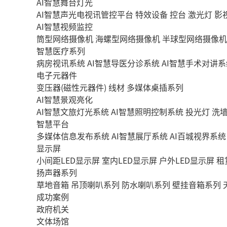
AI智慧舞台灯光
AI智慧声光电视讯管控平台
特效设备
控台
激光灯
影
AI智慧视频监控
筒型网络摄像机
海螺型网络摄像机
半球型网络摄像机
智慧医疗系列
病房视讯系统
AI智慧导医分诊系统
AI智慧手术对讲系
电子元器件
变压器(磁性元器件)
线材
多媒体桌插系列
AI智慧景观亮化
AI智慧文旅灯光系统
AI智慧照明控制系统
投光灯
洗
智慧平台
多媒体信息发布系统
AI智慧展厅系统
AI百城视界系统
显示屏
小间距LED显示屏
室内LED显示屏
户外LED显示屏
租
扬声器系列
草地音箱
吊顶喇叭系列
防水喇叭系列
壁挂音箱系列
成功案例
政府机关
文体场馆