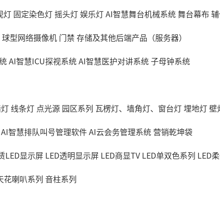
视灯
固定染色灯
摇头灯
娱乐灯
AI智慧舞台机械系统
舞台幕布
辅
球型网络摄像机
门禁
存储及其他后端产品（服务器）
统
AI智慧ICU探视系统
AI智慧医护对讲系统
子母钟系统
墙灯
线条灯
点光源
园区系列
瓦楞灯、墙角灯、窗台灯
埋地灯
壁
AI智慧排队叫号管理软件
AI云会务管理系统
营销乾坤袋
赁LED显示屏
LED透明显示屏
LED商显TV
LED单双色系列
LED
天花喇叭系列
音柱系列