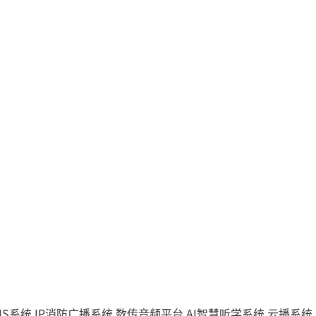
IS系统
IP消防广播系统
数传音频平台
AI智慧听学系统
云播系统