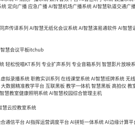
系统
定向广播
应急广播
AI智慧机场广播系统
AI智慧轨道交通广
同声传译系列
AI智慧无纸化会议系统
AI智慧演易通软件
AI智
I智慧会议平板itchub
统
轻松悦唱KT系列
专业扩声系列
专业音箱系列
智慧影片放映
虚拟录播系统
职教实训系列
在线课堂系统
AI智慧班牌系统
无
大数据精准教学平台
互联黑板
教学一体机
智慧黑板
高拍仪
教
I智慧教室健康照明系统
AI智慧校园综合管理主机
I智慧云控教室系统
融合通信平台
AI指挥运营调度平台
AI拼矩一体系统
AI边缘计算平