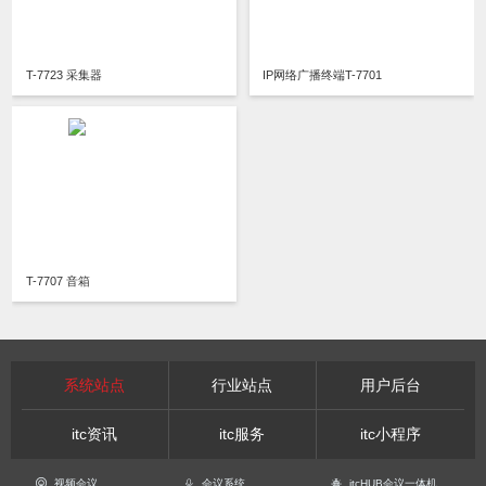
T-7723 采集器
IP网络广播终端T-7701
T-7707 音箱
系统站点
行业站点
用户后台
itc资讯
itc服务
itc小程序
视频会议
会议系统
itcHUB会议一体机