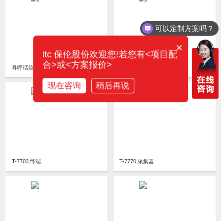
可以定制方案吗？
×
itc 保伦股份欢迎您!若您有<项目配
合>或<方案报价>
寻呼话筒 T-7702A
T-7705B 终端
现在咨询
稍后再说
T-7703 终端
T-7770 采集器