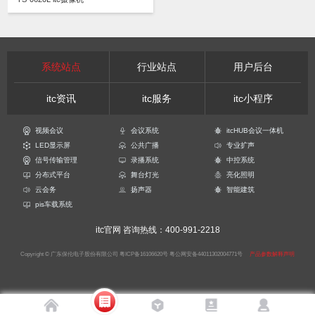
系统站点
行业站点
用户后台
itc资讯
itc服务
itc小程序
视频会议
会议系统
itcHUB会议一体机
LED显示屏
公共广播
专业扩声
信号传输管理
录播系统
中控系统
分布式平台
舞台灯光
亮化照明
云会务
扬声器
智能建筑
pis车载系统
itc官网
咨询热线：400-991-2218
Copyright © 广东保伦电子股份有限公司
粤ICP备16106620号
粤公网安备44011302004771号
产品参数解释声明